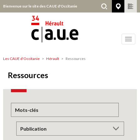
Aller
Bienvenue sur le site des CAUE d'Occitanie
Hérault
au
contenu
principal
Toggl
navig
Les CAUE d'Occitanie
Hérault
Ressources
Hérault
Ressources