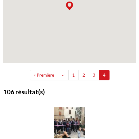
Pagination
Première
Page
Page
Page
Page
Page
« Première
‹‹
1
2
3
4
page
précédente
courante
106 résultat(s)