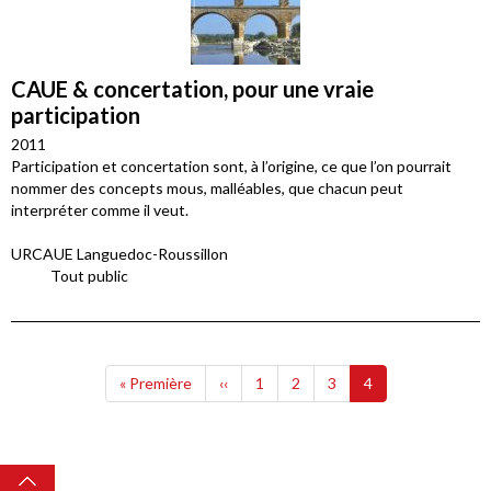
CAUE & concertation, pour une vraie
participation
2011
Participation et concertation sont, à l’origine, ce que l’on pourrait
nommer des concepts mous, malléables, que chacun peut
interpréter comme il veut.
URCAUE Languedoc-Roussillon
Tout public
Pagination
Première
Page
Page
Page
Page
Page
« Première
‹‹
1
2
3
4
page
précédente
courante
Top