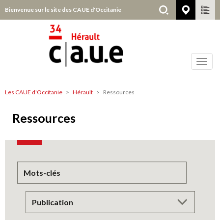
Aller
Bienvenue sur le site des CAUE d'Occitanie
Hérault
au
contenu
principal
Toggl
navig
Les CAUE d'Occitanie
Hérault
Ressources
Hérault
Ressources