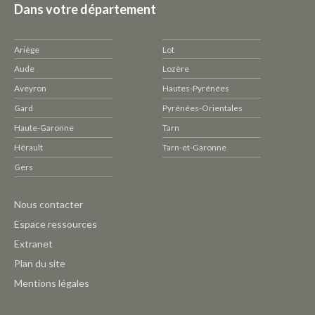
Dans votre département
Ariège
Lot
Aude
Lozère
Aveyron
Hautes-Pyrénées
Gard
Pyrénées-Orientales
Haute-Garonne
Tarn
Hérault
Tarn-et-Garonne
Gers
Pied
Nous contacter
de
Espace ressources
page
Extranet
CAUE
Plan du site
-
Mentions légales
Outils