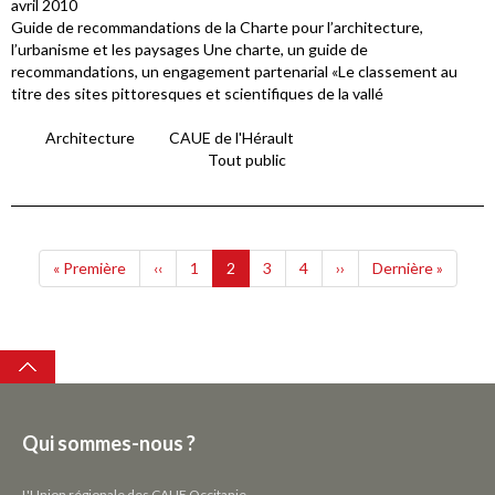
avril 2010
Guide de recommandations de la Charte pour l’architecture,
l’urbanisme et les paysages Une charte, un guide de
recommandations, un engagement partenarial «Le classement au
titre des sites pittoresques et scientifiques de la vallé
Architecture
CAUE de l'Hérault
Tout public
Pagination
Première
Page
Page
Page
Page
Page
Page
Dernière
« Première
‹‹
1
2
3
4
››
Dernière »
page
précédente
courante
suivante
page
Top
Qui sommes-nous ?
L'Union régionale des CAUE Occitanie