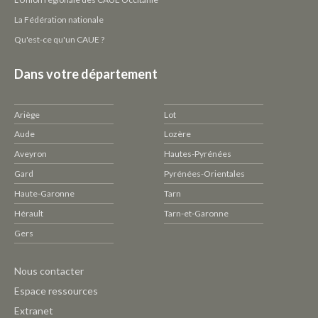
La Fédération nationale
Qu'est-ce qu'un CAUE ?
Dans votre département
Ariège
Lot
Aude
Lozère
Aveyron
Hautes-Pyrénées
Gard
Pyrénées-Orientales
Haute-Garonne
Tarn
Hérault
Tarn-et-Garonne
Gers
Pied
Nous contacter
de
Espace ressources
page
Extranet