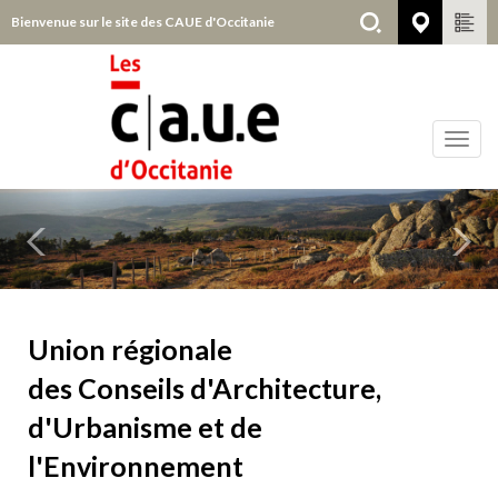
Aller
Bienvenue sur le site des CAUE d'Occitanie
Choisir
au
contenu
principal
Toggl
navig
Précédent
Sui
Tous
départements
Contenu
Union régionale
des Conseils d'Architecture,
d'Urbanisme et de
l'Environnement