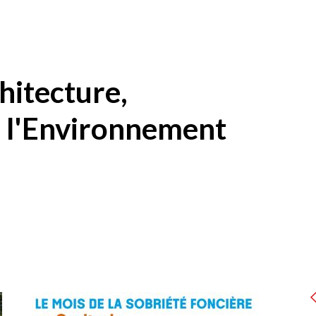
Zon
con
hitecture,
 l'Environnement