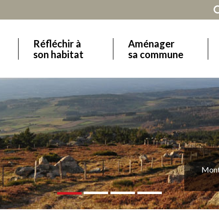
Réfléchir à
Aménager
Main
son habitat
sa commune
navigation
Monts et plateaux du Massif central